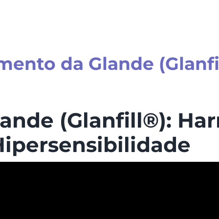
ento da Glande (Glanfi
nde (Glanfill®): Ha
Hipersensibilidade