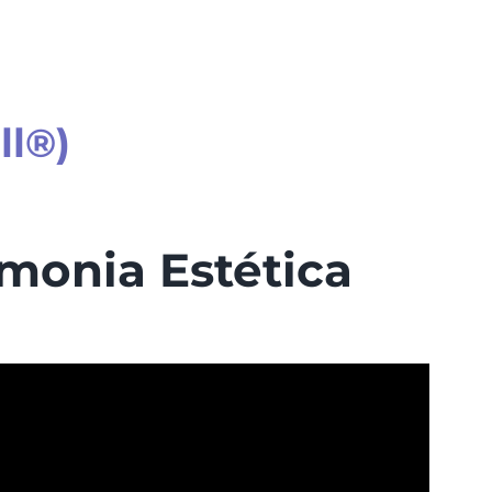
ll®)
rmonia Estética