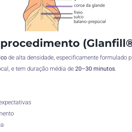
procedimento (Glanfill®
ico
de alta densidade, especificamente formulado pa
ocal, e tem duração média de
20–30 minutos
.
 expectativas
mento
ca