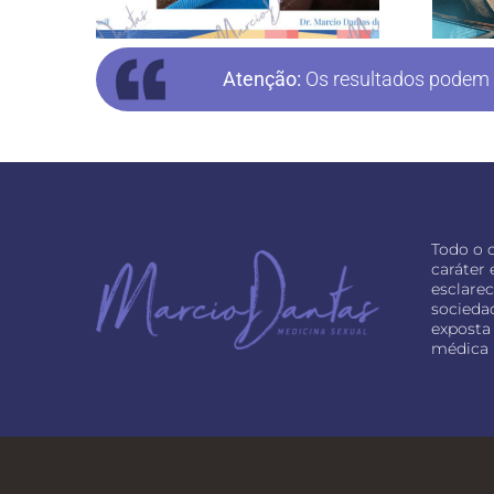
Atenção:
Os resultados podem v
Todo o 
caráter
esclare
socieda
exposta 
médica 