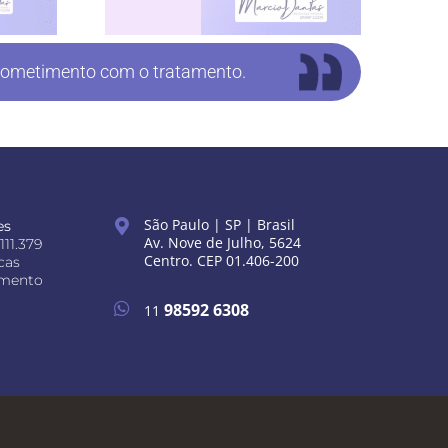
mprometimento com o tratamento.
São Paulo | SP | Brasil
es
Av. Nove de Julho, 5624
111.379
Centro. CEP 01.406-200
cas
umento
98592 6308
11