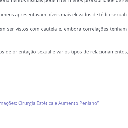
ionamentos sexuais podem ter menos probabilidade de sent
omens apresentavam níveis mais elevados de tédio sexual 
m ser vistos com cautela e, embora correlações tenham s
os de orientação sexual e vários tipos de relacionament
mações: Cirurgia Estética e Aumento Peniano”