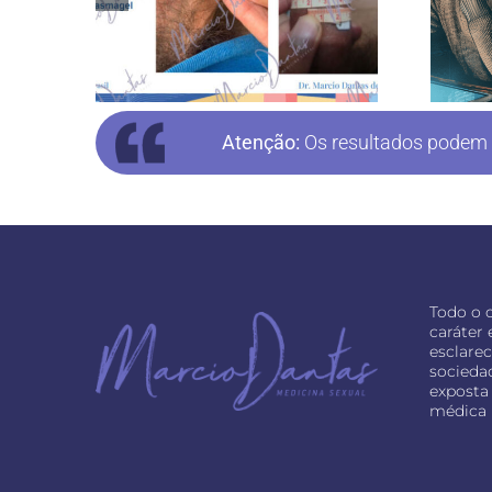
Atenção:
Os resultados podem v
Todo o 
caráter
esclare
socieda
exposta 
médica 