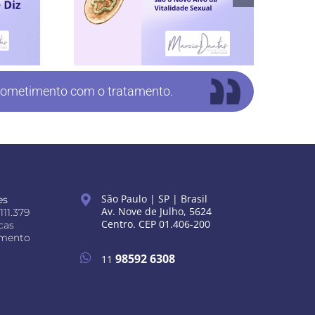
mprometimento com o tratamento.
São Paulo | SP | Brasil
es
Av. Nove de Julho, 5624
111.379
Centro. CEP 01.406-200
cas
umento
98592 6308
11