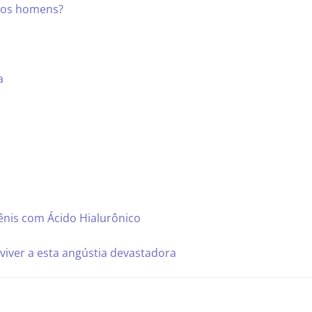
 nos homens?
a
ênis com Ácido Hialurônico
viver a esta angústia devastadora