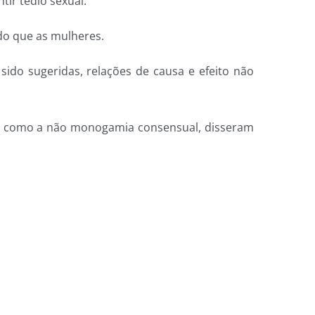
ir tédio sexual.
do que as mulheres.
ido sugeridas, relações de causa e efeito não
os, como a não monogamia consensual, disseram