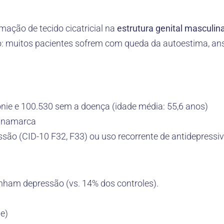
mação de tecido cicatricial na
estrutura genital masculin
ico: muitos pacientes sofrem com queda da autoestima, a
ie e 100.530 sem a doença (idade média: 55,6 anos)
Dinamarca
são (CID-10 F32, F33) ou uso recorrente de antidepressi
inham depressão (vs. 14% dos controles).
e)